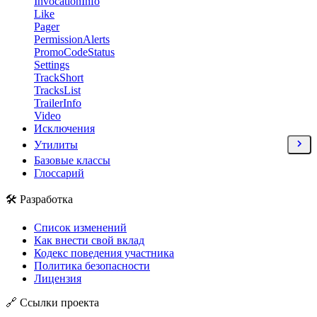
InvocationInfo
Like
Pager
PermissionAlerts
PromoCodeStatus
Settings
TrackShort
TracksList
TrailerInfo
Video
Исключения
Утилиты
Базовые классы
Глоссарий
🛠 Разработка
Список изменений
Как внести свой вклад
Кодекс поведения участника
Политика безопасности
Лицензия
🔗 Ссылки проекта