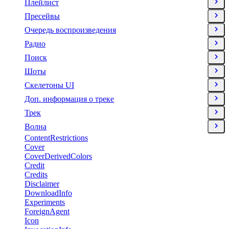
Плейлист
Пресейвы
Очередь воспроизведения
Радио
Поиск
Шоты
Скелетоны UI
Доп. информация о треке
Трек
Волна
ContentRestrictions
Cover
CoverDerivedColors
Credit
Credits
Disclaimer
DownloadInfo
Experiments
ForeignAgent
Icon