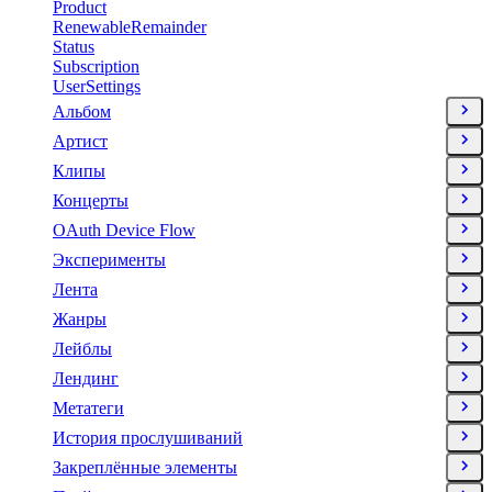
Product
RenewableRemainder
Status
Subscription
UserSettings
Альбом
Артист
Клипы
Концерты
OAuth Device Flow
Эксперименты
Лента
Жанры
Лейблы
Лендинг
Метатеги
История прослушиваний
Закреплённые элементы