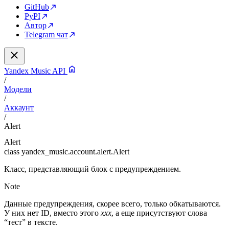
GitHub
PyPI
Автор
Telegram чат
Yandex Music API
/
Модели
/
Аккаунт
/
Alert
Alert
class
yandex_music.account.alert.
Alert
Класс, представляющий блок с предупреждением.
Note
Данные предупреждения, скорее всего, только обкатываются.
У них нет ID, вместо этого
xxx
, а еще присутствуют слова
“тест” в тексте.