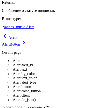
Returns
:
Сообщение о статусе подписки.
Return type
:
yandex_music.Alert
Account
AlertButton
On this page
Alert
Alert.alert_id
Alert.text
Alert.bg_color
Alert.text_color
Alert.alert_type
Alert.button
Alert.close_button
Alert.client
Alert.de_json()
© 2019-2026 Ilya (Marshal) 🦁