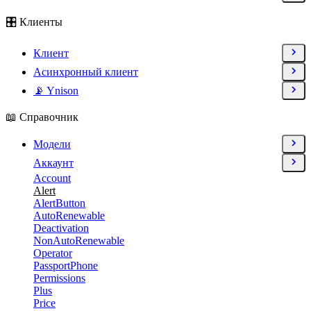
🎛 Клиенты
Клиент
Асинхронный клиент
📡 Ynison
📖 Справочник
Модели
Аккаунт
Account
Alert
AlertButton
AutoRenewable
Deactivation
NonAutoRenewable
Operator
PassportPhone
Permissions
Plus
Price