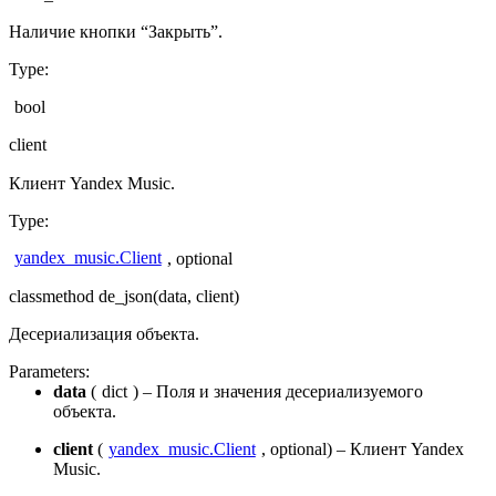
Наличие кнопки “Закрыть”.
Type
:
bool
client
Клиент Yandex Music.
Type
:
yandex_music.Client
, optional
classmethod
de_json
(
data
,
client
)
Десериализация объекта.
Parameters
:
data
(
dict
) – Поля и значения десериализуемого
объекта.
client
(
yandex_music.Client
, optional) – Клиент Yandex
Music.