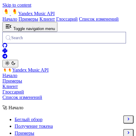
Skip to content
Yandex Music API
Начало
Примеры
Клиент
Глоссарий
Список изменений
Toggle navigation menu
Search
Yandex Music API
Начало
Примеры
Клиент
Глоссарий
Список изменений
🚀 Начало
Беглый обзор
Получение токена
Примеры